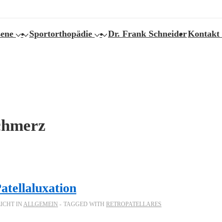
ene
Sportorthopädie
Dr. Frank Schneider
Kontakt
chmerz
atellaluxation
ICHT IN
ALLGEMEIN
TAGGED WITH
RETROPATELLARES