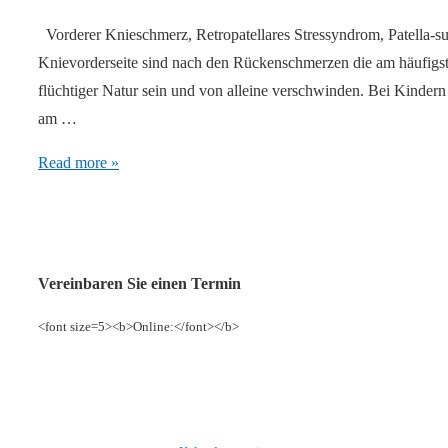
Vorderer Knieschmerz, Retropatellares Stressyndrom, Patella-su
Knievorderseite sind nach den Rückenschmerzen die am häufigs
flüchtiger Natur sein und von alleine verschwinden. Bei Kinder
am …
Knieschmerzen,
Read more »
Patellainstabilität,
Patellaluxation
Vereinbaren Sie einen Termin
<font size=5><b>Online:</font></b>