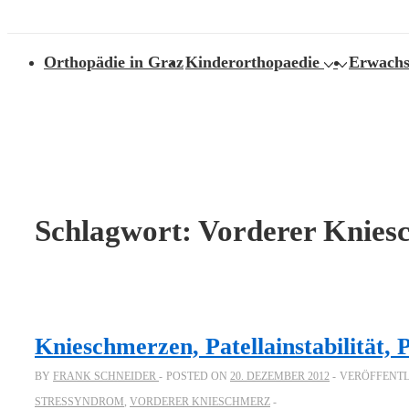
↓
Main
Zum
Orthopädie in Graz
Kinderorthopaedie
Erwachs
Inhalt
Navigation
Schlagwort:
Vorderer Knies
Knieschmerzen, Patellainstabilität, P
BY
FRANK SCHNEIDER
POSTED ON
20. DEZEMBER 2012
VERÖFFENTL
STRESSYNDROM
,
VORDERER KNIESCHMERZ